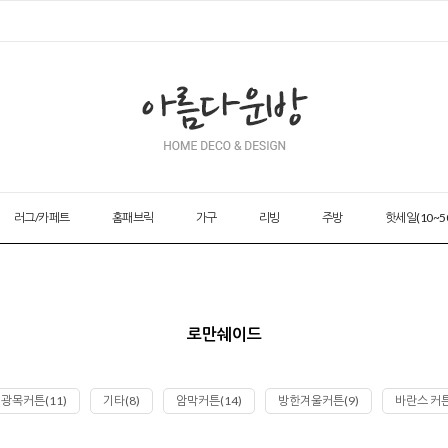
러그/카페트
홈패브릭
가구
리빙
주방
핫세일(10~5
로만쉐이드
광목커튼(11)
기타(8)
암막커튼(14)
방한겨울커튼(9)
바란스 커튼