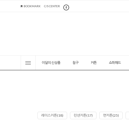
BOOKMARK
C/S CENTER
이달의 신상품
침구
커튼
쇼파패드
레이스커튼(18)
린넨커튼(17)
면커튼(25)