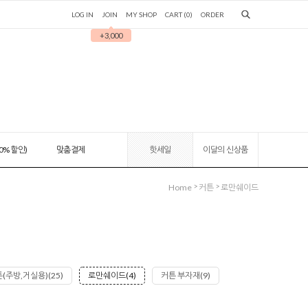
LOG IN
JOIN
MY SHOP
CART (
0
)
ORDER
+3,000
0% 할인)
맞춤결제
핫세일
이달의 신상품
>
>
Home
커튼
로만쉐이드
(주방,거실용)(25)
로만쉐이드(4)
커튼 부자재(9)