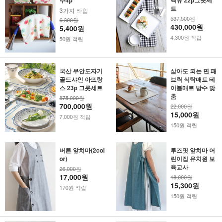
주4p
백유 22p그릇세
트
3가지 타입
537,500원
6,300원
430,000원
5,400원
4,300원 적립
50원 적립
국산 무안도자기
삶아도 되는 면 패
골드샤인 아뜨랑
브릭 식탁매트 테
스 23p 그릇세트
이블매트 방수 맞
춤
875,000원
700,000원
22,000원
15,000원
7,000원 적립
150원 적립
버튼 앞치마(2col
루즈핏 앞치마 어
or)
린이집 유치원 보
육교사
26,000원
17,000원
18,000원
15,300원
170원 적립
150원 적립