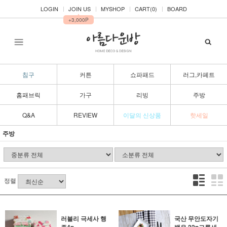
LOGIN
JOIN US
MYSHOP
CART(
0
)
BOARD
▲
+3,000P
침구
커튼
쇼파패드
러그,카페트
홈패브릭
가구
리빙
주방
Q&A
REVIEW
이달의 신상품
핫세일
주방
정렬
러블리 극세사 행
국산 무안도자기